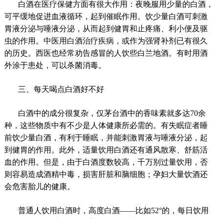
白酒在医疗保健方面有很大作用：夜晚服用少量的白酒，
可平缓地促进血液循环，起到催眠作用。饮少量白酒可刺激
胃液分泌与唾液分泌，从而起到健胃和止疼痛、利小便及驱
虫的作用。中医用白酒治疗疾病，或作为强肾补剂已有很久
的历史。西医也经常劝告感冒的人饮些白兰地酒。有时用酒
外涂于患处，可以杀菌消毒。
三、每天喝点白酒好不好
白酒中的成分很复杂，仅茅台酒中的香味素就多达70余
种，这些物质中有不少是人体健康所必需的。有失眠症者睡
前饮少量白酒，有利于睡眠，并能刺激胃液与唾液分泌，起
到健胃的作用。此外，适量饮用白酒还有通风散寒、舒筋活
血的作用。但是，由于白酒度数较高，千万别过量饮用，否
则容易造成酒精中毒，损害肝脏和脑细胞；孕妇大量饮酒还
会危害胎儿的健康。
普通人饮用白酒时，高度白酒――比如52°的，每日饮用