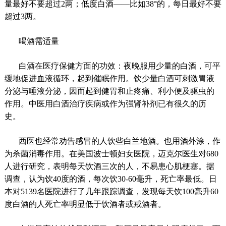
量最好不要超过2两；低度白酒――比如38°的，每日最好不要
超过3两。
喝酒需适量
白酒在医疗保健方面的功效：夜晚服用少量的白酒，可平
缓地促进血液循环，起到催眠作用。饮少量白酒可刺激胃液
分泌与唾液分泌，因而起到健胃和止疼痛、利小便及驱虫的
作用。中医用白酒治疗疾病或作为强肾补剂已有很久的历
史。
西医也经常劝告感冒的人饮些白兰地酒。也用酒外涂，作
为杀菌消毒作用。在美国波士顿妇女医院，迈克尔医生对680
人进行研究，表明每天饮酒三次的人，不易患心肌梗塞。据
调查，认为饮40度的酒，每次饮30-60毫升，死亡率最低。日
本对5139名医院进行了几年跟踪调查，发现每天饮100毫升60
度白酒的人死亡率明显低于饮酒者或戒酒者。