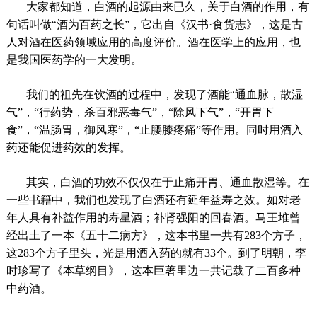
大家都知道，白酒的起源由来已久，关于白酒的作用，有
句话叫做“酒为百药之长”，它出自《汉书·食货志》，这是古
人对酒在医药领域应用的高度评价。酒在医学上的应用，也
是我国医药学的一大发明。
我们的祖先在饮酒的过程中，发现了酒能“通血脉，散湿
气”，“行药势，杀百邪恶毒气”，“除风下气”，“开胃下
食”，“温肠胃，御风寒”，“止腰膝疼痛”等作用。同时用酒入
药还能促进药效的发挥。
其实，白酒的功效不仅仅在于止痛开胃、通血散湿等。在
一些书籍中，我们也发现了白酒还有延年益寿之效。如对老
年人具有补益作用的寿星酒；补肾强阳的回春酒。马王堆曾
经出土了一本《五十二病方》，这本书里一共有283个方子，
这283个方子里头，光是用酒入药的就有33个。到了明朝，李
时珍写了《本草纲目》，这本巨著里边一共记载了二百多种
中药酒。