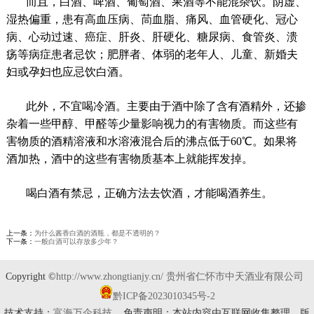
而且，白酒、啤酒、葡萄酒、果酒等不能混杂饮。阴虚、
湿热偏重，患有高血压病、茼血脂、痛风、血管硬化、冠心
病、心动过速、癌症、肝炎、肝硬化、糖尿病、食管炎、溃
疡等病症患者忌饮；肥胖者、体弱的老年人、儿童、新婚夫
妇或孕妇也应忌饮白酒。
此外，不宜喝冷酒。主要由于酒中除了含有酒精外，还掺
杂着一些甲醇、甲醛等少量影响视力的有害物质。而这些有
害物质的酒精溶液和水溶液混合后的沸点低于60℃。如果将
酒加热，酒中的这些有害物质基本上就能挥发掉。
喝白酒有禁忌，正确方法去饮酒，才能喝酒养生。
上一条：
为什么酱香白酒的酒瓶，都是不透明的？
下一条：
一般白酒可以存放多少年？
Copyright ©
http://www.zhongtianjy.cn/
贵州省仁怀市中天酒业有限公司
黔ICP备2023010345号-2
技术支持：
富海万企科技
免责声明：本站内容由互联网收集整理，版