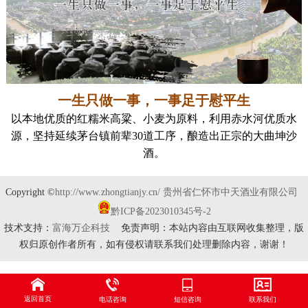
一生只做一事，一事足于慰平生
以本地优质的红糯米高粱、小麦为原料，利用赤水河优质水
源，坚持延续茅台镇前辈30道工序，酿造出正宗的大曲坤沙
酒。
Copyright ©
http://www.zhongtianjy.cn/
贵州省仁怀市中天酒业有限公司
黔ICP备2023010345号-2
技术支持：
富海万企科技
免责声明：本站内容由互联网收集整理，版
权归原创作者所有，如有侵权请联系我们处理删除内容，谢谢！
返回首页
电话咨询
短信咨询
联系我们